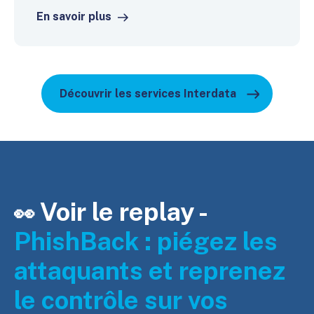
En savoir plus
Découvrir les services Interdata
Voir le replay -
👀
PhishBac
k : piégez les
attaquants et reprenez
le
contrôle sur vos